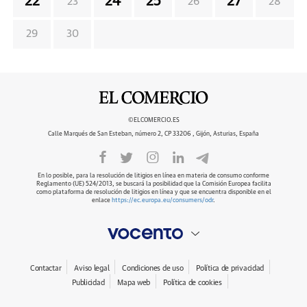
22
24
25
27
23
26
28
29
30
©ELCOMERCIO.ES
Calle Marqués de San Esteban, número 2, CP 33206 , Gijón, Asturias, España
En lo posible, para la resolución de litigios en línea en materia de consumo conforme
Reglamento (UE) 524/2013, se buscará la posibilidad que la Comisión Europea facilita
como plataforma de resolución de litigios en línea y que se encuentra disponible en el
enlace
https://ec.europa.eu/consumers/odr
.
Contactar
Aviso legal
Condiciones de uso
Política de privacidad
Publicidad
Mapa web
Política de cookies