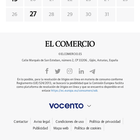
27
26
28
29
30
31
©ELCOMERCIO.ES
Calle Marqués de San Esteban, número 2, CP 33206 , Gijón, Asturias, España
En lo posible, para la resolución de litigios en línea en materia de consumo conforme
Reglamento (UE) 524/2013, se buscará la posibilidad que la Comisión Europea facilita
como plataforma de resolución de litigios en línea y que se encuentra disponible en el
enlace
https://ec.europa.eu/consumers/odr
.
Contactar
Aviso legal
Condiciones de uso
Política de privacidad
Publicidad
Mapa web
Política de cookies