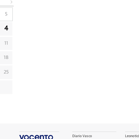
S
4
11
18
25
Diario Vasco
Leonotic