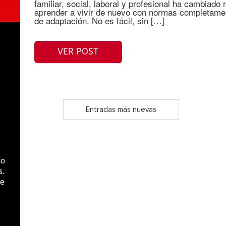
familiar, social, laboral y profesional ha cambiad
aprender a vivir de nuevo con normas completamen
de adaptación. No es fácil, sin […]
e
VER POST
Entradas más nuevas
go
s.
de
a