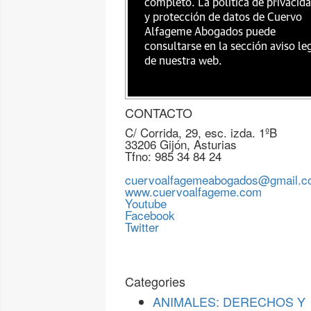
completo. La política de privacid
y protección de datos de Cuervo
Alfageme Abogados puede
consultarse en la sección aviso le
de nuestra web.
CONTACTO
C/ Corrida, 29, esc. izda. 1ºB
33206 Gijón, Asturias
Tfno: 985 34 84 24
cuervoalfagemeabogados@gmail.
www.cuervoalfageme.com
Youtube
Facebook
Twitter
Categories
ANIMALES: DERECHOS Y