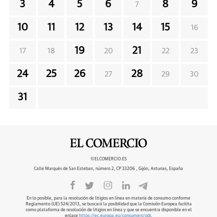
3
4
5
6
8
9
7
10
11
12
13
14
15
16
19
21
17
18
20
22
23
24
25
26
28
27
29
30
31
©ELCOMERCIO.ES
Calle Marqués de San Esteban, número 2, CP 33206 , Gijón, Asturias, España
En lo posible, para la resolución de litigios en línea en materia de consumo conforme
Reglamento (UE) 524/2013, se buscará la posibilidad que la Comisión Europea facilita
como plataforma de resolución de litigios en línea y que se encuentra disponible en el
enlace
https://ec.europa.eu/consumers/odr
.