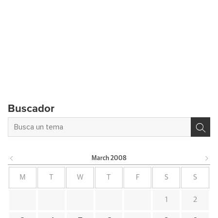
Buscador
March
2008
M
T
W
T
F
S
S
1
2