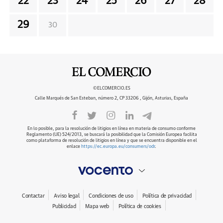
22
23
24
25
26
27
28
29
30
©ELCOMERCIO.ES
Calle Marqués de San Esteban, número 2, CP 33206 , Gijón, Asturias, España
En lo posible, para la resolución de litigios en línea en materia de consumo conforme
Reglamento (UE) 524/2013, se buscará la posibilidad que la Comisión Europea facilita
como plataforma de resolución de litigios en línea y que se encuentra disponible en el
enlace
https://ec.europa.eu/consumers/odr
.
Contactar
Aviso legal
Condiciones de uso
Política de privacidad
Publicidad
Mapa web
Política de cookies