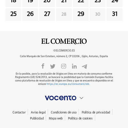
18
19
20
21
22
23
24
25
26
27
29
31
28
30
©ELCOMERCIO.ES
Calle Marqués de San Esteban, número 2, CP 33206 , Gijón, Asturias, España
En lo posible, para la resolución de litigios en línea en materia de consumo conforme
Reglamento (UE) 524/2013, se buscará la posibilidad que la Comisión Europea facilita
como plataforma de resolución de litigios en línea y que se encuentra disponible en el
enlace
https://ec.europa.eu/consumers/odr
.
Contactar
Aviso legal
Condiciones de uso
Política de privacidad
Publicidad
Mapa web
Política de cookies