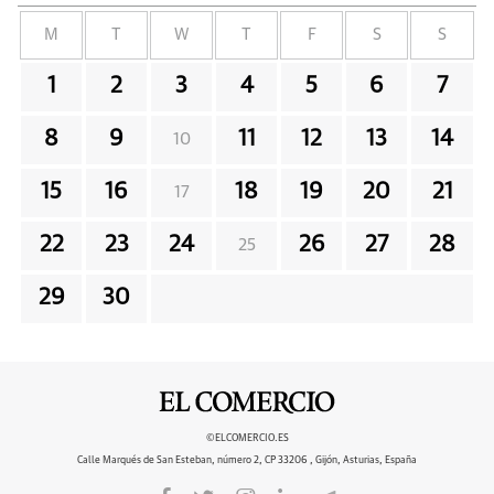
M
T
W
T
F
S
S
1
2
3
4
5
6
7
8
9
11
12
13
14
10
15
16
18
19
20
21
17
22
23
24
26
27
28
25
29
30
©ELCOMERCIO.ES
Calle Marqués de San Esteban, número 2, CP 33206 , Gijón, Asturias, España