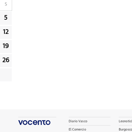
S
5
12
19
26
Diario Vasco
Leonotic
El Comercio
Burgosc