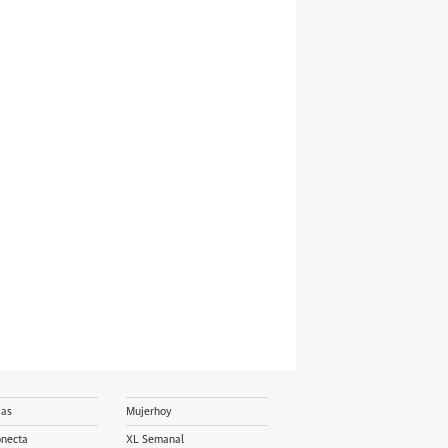
ias
Mujerhoy
onecta
XL Semanal