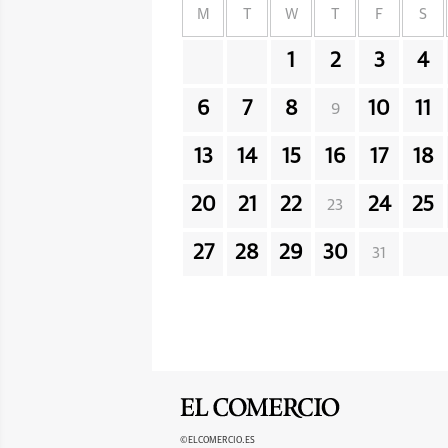
M
T
W
T
F
S
1
2
3
4
6
7
8
10
11
9
13
14
15
16
17
18
20
21
22
24
25
23
27
28
29
30
31
©ELCOMERCIO.ES