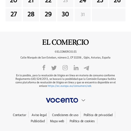
20
21
22
24
25
26
23
27
28
29
30
31
©ELCOMERCIO.ES
Calle Marqués de San Esteban, número 2, CP 33206 , Gijón, Asturias, España
En lo posible, para la resolución de litigios en línea en materia de consumo conforme
Reglamento (UE) 524/2013, se buscará la posibilidad que la Comisión Europea facilita
como plataforma de resolución de litigios en línea y que se encuentra disponible en el
enlace
https://ec.europa.eu/consumers/odr
.
Contactar
Aviso legal
Condiciones de uso
Política de privacidad
Publicidad
Mapa web
Política de cookies