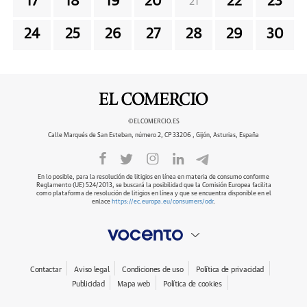
17
18
19
20
22
23
21
24
25
26
27
28
29
30
©ELCOMERCIO.ES
Calle Marqués de San Esteban, número 2, CP 33206 , Gijón, Asturias, España
En lo posible, para la resolución de litigios en línea en materia de consumo conforme
Reglamento (UE) 524/2013, se buscará la posibilidad que la Comisión Europea facilita
como plataforma de resolución de litigios en línea y que se encuentra disponible en el
enlace
https://ec.europa.eu/consumers/odr
.
Contactar
Aviso legal
Condiciones de uso
Política de privacidad
Publicidad
Mapa web
Política de cookies