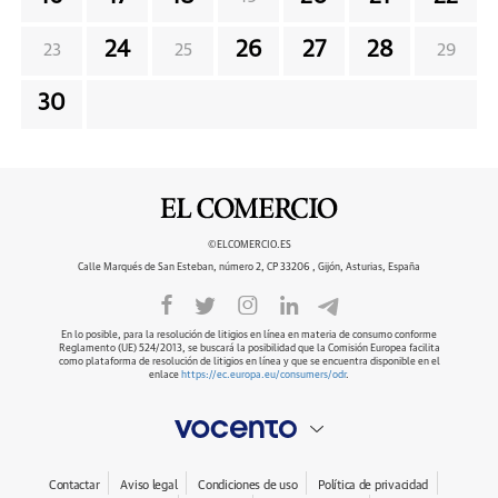
24
26
27
28
23
25
29
30
©ELCOMERCIO.ES
Calle Marqués de San Esteban, número 2, CP 33206 , Gijón, Asturias, España
En lo posible, para la resolución de litigios en línea en materia de consumo conforme
Reglamento (UE) 524/2013, se buscará la posibilidad que la Comisión Europea facilita
como plataforma de resolución de litigios en línea y que se encuentra disponible en el
enlace
https://ec.europa.eu/consumers/odr
.
Contactar
Aviso legal
Condiciones de uso
Política de privacidad