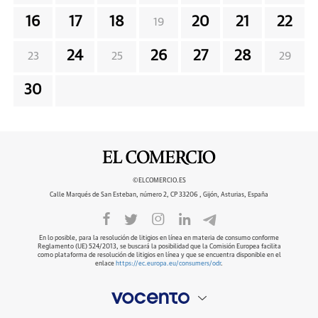
16
17
18
20
21
22
19
24
26
27
28
23
25
29
30
©ELCOMERCIO.ES
Calle Marqués de San Esteban, número 2, CP 33206 , Gijón, Asturias, España
En lo posible, para la resolución de litigios en línea en materia de consumo conforme
Reglamento (UE) 524/2013, se buscará la posibilidad que la Comisión Europea facilita
como plataforma de resolución de litigios en línea y que se encuentra disponible en el
enlace
https://ec.europa.eu/consumers/odr
.