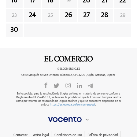
16
17
18
20
21
22
19
24
26
27
28
23
25
29
30
©ELCOMERCIO.ES
Calle Marqués de San Esteban, número 2, CP 33206 , Gijón, Asturias, España
En lo posible, para la resolución de litigios en línea en materia de consumo conforme
Reglamento (UE) 524/2013, se buscará la posibilidad que la Comisión Europea facilita
como plataforma de resolución de litigios en línea y que se encuentra disponible en el
enlace
https://ec.europa.eu/consumers/odr
.
Contactar
Aviso legal
Condiciones de uso
Política de privacidad