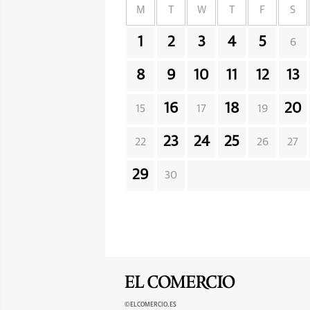
M
T
W
T
F
S
1
2
3
4
5
6
8
9
10
11
12
13
16
18
20
15
17
19
23
24
25
22
26
27
29
30
©ELCOMERCIO.ES