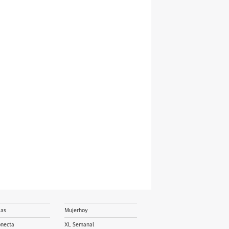
ias
Mujerhoy
onecta
XL Semanal