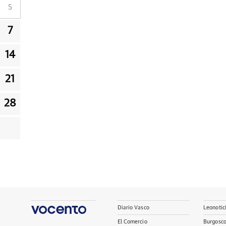
S
7
14
21
28
Diario Vasco
Leonotic
El Comercio
Burgosc