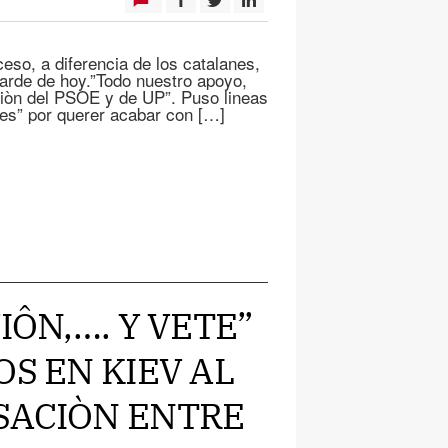
eso, a diferencia de los catalanes,
 tarde de hoy.”Todo nuestro apoyo,
iciòn del PSOE y de UP”. Puso lineas
ales” por querer acabar con […]
IÔN,…. Y VETE”
OS EN KIEV AL
SACIÒN ENTRE