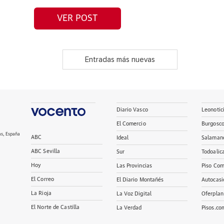
VER POST
Entradas más nuevas
Diario Vasco
Leonotic
El Comercio
Burgosc
as, España
ABC
Ideal
Salaman
ABC Sevilla
Sur
Todoalic
Hoy
Las Provincias
Piso Com
El Correo
El Diario Montañés
Autocasi
La Rioja
La Voz Digital
Oferplan
El Norte de Castilla
La Verdad
Pisos.co