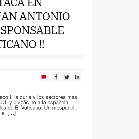
STACA EN
JUAN ANTONIO
ESPONSABLE
ICANO !!
isco I, la curia y los sectores màs
UU, y quizàs no a la española,
os de El Vaticano. Un mespañol,
ia, […]