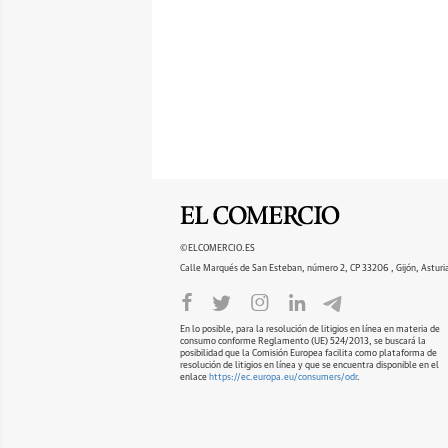
©ELCOMERCIO.ES
Calle Marqués de San Esteban, número 2, CP 33206 , Gijón, Asturi
En lo posible, para la resolución de litigios en línea en materia de
consumo conforme Reglamento (UE) 524/2013, se buscará la
posibilidad que la Comisión Europea facilita como plataforma de
resolución de litigios en línea y que se encuentra disponible en el
enlace
https://ec.europa.eu/consumers/odr
.