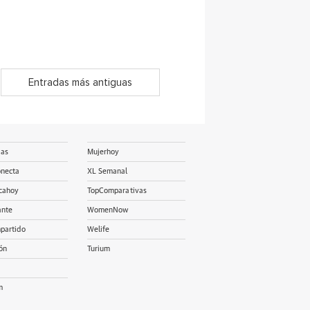
Entradas más antiguas
ias
Mujerhoy
onecta
XL Semanal
cahoy
TopComparativas
ante
WomenNow
partido
Welife
ón
Turium
m