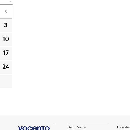
S
3
10
17
24
Diario Vasco
Leonotic