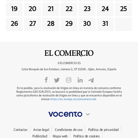
19
20
21
22
23
24
25
26
27
28
29
30
31
©ELCOMERCIO.ES
Calle Marqués de San Esteban, número 2, CP 33206 , Gijón, Asturias, España
En lo posible, para la resolución de litigios en línea en materia de consumo conforme
Reglamento (UE) 524/2013, se buscará la posibilidad que la Comisión Europea facilita
como plataforma de resolución de litigios en línea y que se encuentra disponible en el
enlace
https://ec.europa.eu/consumers/odr
.
Contactar
Aviso legal
Condiciones de uso
Política de privacidad
Publicidad
Mapa web
Política de cookies