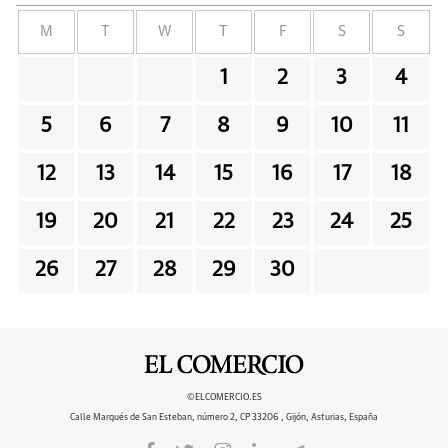
M
T
W
T
F
S
S
1
2
3
4
5
6
7
8
9
10
11
12
13
14
15
16
17
18
19
20
21
22
23
24
25
26
27
28
29
30
©ELCOMERCIO.ES
Calle Marqués de San Esteban, número 2, CP 33206 , Gijón, Asturias, España