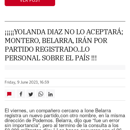
VER POST
¡¡¡¡¡YOLANDA DIAZ NO LO ACEPTARÁ;
MONTERO, BELARRA, IRÁN POR
PARTIDO REGISTRADO..LO
PERSONAL SOBRE EL PAÍS !!!
Friday, 9 June 2023, 16:59
El viernes, un compañero cercano a Ione Belarra
registra un nuevo partido,con otro nombre, en la misma
dirección de Podemos. Belarra, dijo que “fue un error
sin importancia”, pero al termino de la consulta a los
50,000 militantes dijo: ” Las bases apoyaron con el 96