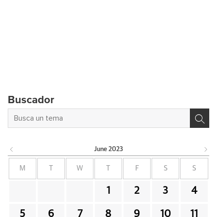
Buscador
June
2023
M
T
W
T
F
S
S
1
2
3
4
5
6
7
8
9
10
11