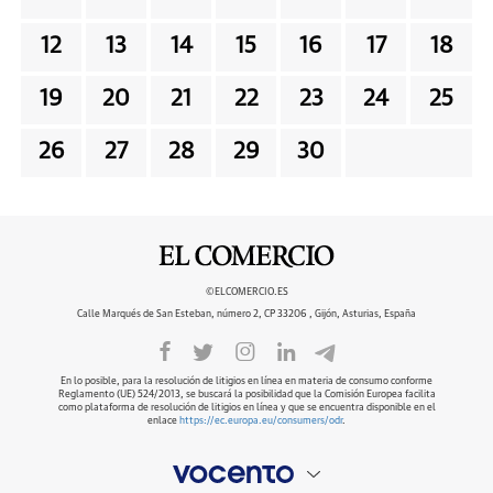
12
13
14
15
16
17
18
19
20
21
22
23
24
25
26
27
28
29
30
©ELCOMERCIO.ES
Calle Marqués de San Esteban, número 2, CP 33206 , Gijón, Asturias, España
En lo posible, para la resolución de litigios en línea en materia de consumo conforme
Reglamento (UE) 524/2013, se buscará la posibilidad que la Comisión Europea facilita
como plataforma de resolución de litigios en línea y que se encuentra disponible en el
enlace
https://ec.europa.eu/consumers/odr
.