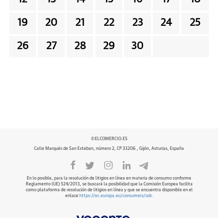
19
20
21
22
23
24
25
26
27
28
29
30
©ELCOMERCIO.ES
Calle Marqués de San Esteban, número 2, CP 33206 , Gijón, Asturias, España
En lo posible, para la resolución de litigios en línea en materia de consumo conforme
Reglamento (UE) 524/2013, se buscará la posibilidad que la Comisión Europea facilita
como plataforma de resolución de litigios en línea y que se encuentra disponible en el
enlace
https://ec.europa.eu/consumers/odr
.