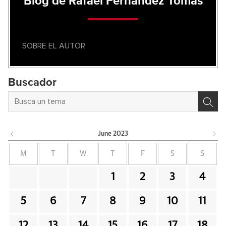
Blog de Rafael Fernández Tomás
SOBRE EL AUTOR
Buscador
June
2023
M
T
W
T
F
S
S
1
2
3
4
5
6
7
8
9
10
11
12
13
14
15
16
17
18