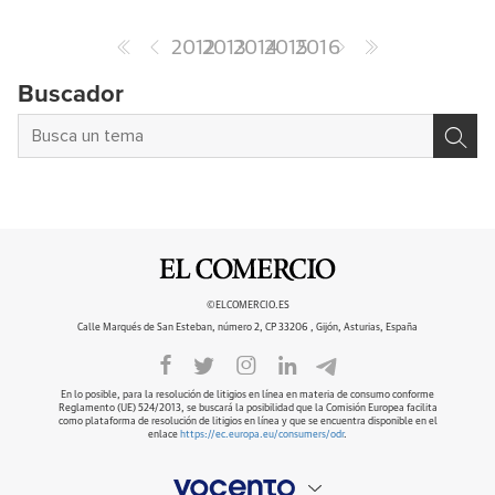
2012
2013
2014
2015
2016
Buscador
©ELCOMERCIO.ES
Calle Marqués de San Esteban, número 2, CP 33206 , Gijón, Asturias, España
En lo posible, para la resolución de litigios en línea en materia de consumo conforme
Reglamento (UE) 524/2013, se buscará la posibilidad que la Comisión Europea facilita
como plataforma de resolución de litigios en línea y que se encuentra disponible en el
enlace
https://ec.europa.eu/consumers/odr
.