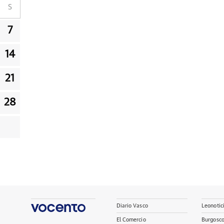
S
7
14
21
28
Diario Vasco
Leonotic
El Comercio
Burgosc