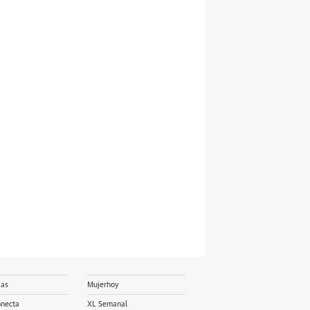
ias
Mujerhoy
onecta
XL Semanal