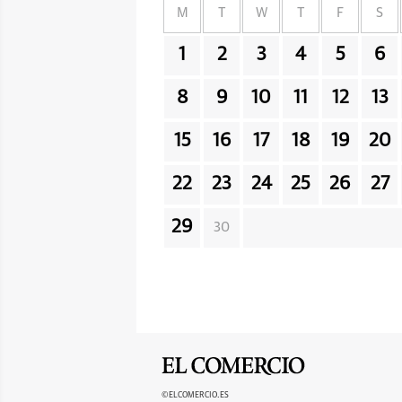
M
T
W
T
F
S
1
2
3
4
5
6
8
9
10
11
12
13
15
16
17
18
19
20
22
23
24
25
26
27
29
30
©ELCOMERCIO.ES