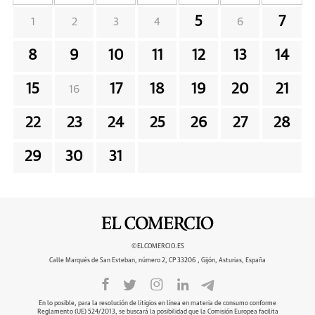
5
7
1
2
3
4
6
8
9
10
11
12
13
14
15
17
18
19
20
21
16
22
23
24
25
26
27
28
29
30
31
©ELCOMERCIO.ES
Calle Marqués de San Esteban, número 2, CP 33206 , Gijón, Asturias, España
En lo posible, para la resolución de litigios en línea en materia de consumo conforme
Reglamento (UE) 524/2013, se buscará la posibilidad que la Comisión Europea facilita