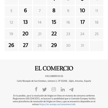
6
8
10
5
7
9
11
13
15
17
12
14
16
18
20
22
19
21
23
24
25
26
27
29
28
30
31
©ELCOMERCIO.ES
Calle Marqués de San Esteban, número 2, CP 33206 , Gijón, Asturias, España
En lo posible, para la resolución de litigios en línea en materia de consumo conforme
Reglamento (UE) 524/2013, se buscará la posibilidad que la Comisión Europea facilita
como plataforma de resolución de litigios en línea y que se encuentra disponible en el
enlace
https://ec.europa.eu/consumers/odr
.