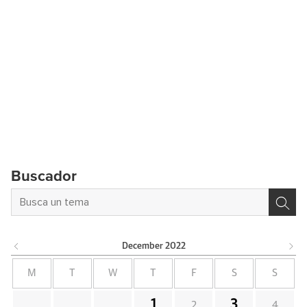
Buscador
December
2022
M
T
W
T
F
S
S
1
3
2
4