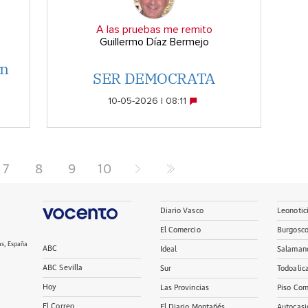
A las pruebas me remito
Guillermo Díaz Bermejo
un
SER DEMOCRATA
10-05-2026 | 08:11
7
8
9
10
Diario Vasco
Leonotic
El Comercio
Burgosc
as, España
ABC
Ideal
Salaman
ABC Sevilla
Sur
Todoalic
Hoy
Las Provincias
Piso Com
El Correo
El Diario Montañés
Autocasi