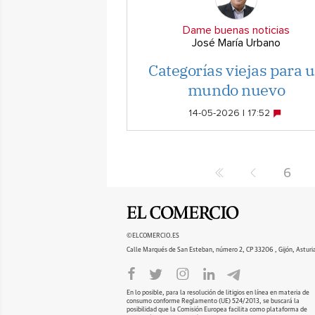
Dame buenas noticias
José María Urbano
Categorías viejas para 
mundo nuevo
14-05-2026 | 17:52
6
©ELCOMERCIO.ES
Calle Marqués de San Esteban, número 2, CP 33206 , Gijón, Asturi
En lo posible, para la resolución de litigios en línea en materia de
consumo conforme Reglamento (UE) 524/2013, se buscará la
posibilidad que la Comisión Europea facilita como plataforma de