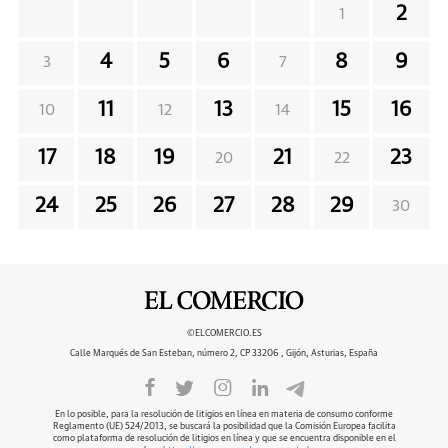
2
1
4
5
6
8
9
3
7
11
13
15
16
10
12
14
17
18
19
21
23
20
22
24
25
26
27
28
29
30
©ELCOMERCIO.ES
Calle Marqués de San Esteban, número 2, CP 33206 , Gijón, Asturias, España
En lo posible, para la resolución de litigios en línea en materia de consumo conforme
Reglamento (UE) 524/2013, se buscará la posibilidad que la Comisión Europea facilita
como plataforma de resolución de litigios en línea y que se encuentra disponible en el