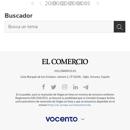
2081
2082
2083
2084
2085
Buscador
©ELCOMERCIO.ES
Calle Marqués de San Esteban, número 2, CP 33206 , Gijón, Asturias, España
En lo posible, para la resolución de litigios en línea en materia de consumo conforme
Reglamento (UE) 524/2013, se buscará la posibilidad que la Comisión Europea facilita
como plataforma de resolución de litigios en línea y que se encuentra disponible en el
enlace
https://ec.europa.eu/consumers/odr
.