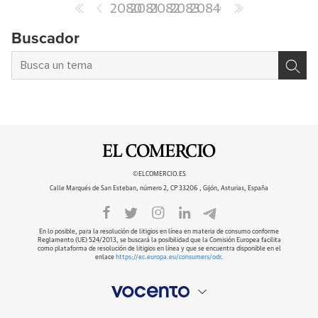
2080
2081
2082
2083
2084
Buscador
©ELCOMERCIO.ES
Calle Marqués de San Esteban, número 2, CP 33206 , Gijón, Asturias, España
En lo posible, para la resolución de litigios en línea en materia de consumo conforme
Reglamento (UE) 524/2013, se buscará la posibilidad que la Comisión Europea facilita
como plataforma de resolución de litigios en línea y que se encuentra disponible en el
enlace
https://ec.europa.eu/consumers/odr
.