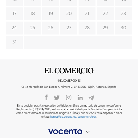
17
18
19
20
21
22
23
24
25
26
27
28
29
30
31
©ELCOMERCIO.ES
Calle Marqués de San Esteban, número 2, CP 33206 , Gijón, Asturias, España
En lo posible, para la resolución de litigios en línea en materia de consumo conforme
Reglamento (UE) 524/2013, se buscará la posibilidad que la Comisión Europea facilita
como plataforma de resolución de litigios en línea y que se encuentra disponible en el
enlace
https://ec.europa.eu/consumers/odr
.