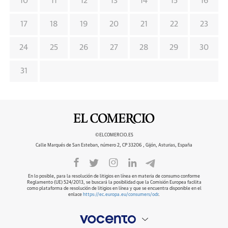
10
11
12
13
14
15
16
17
18
19
20
21
22
23
24
25
26
27
28
29
30
31
©ELCOMERCIO.ES
Calle Marqués de San Esteban, número 2, CP 33206 , Gijón, Asturias, España
En lo posible, para la resolución de litigios en línea en materia de consumo conforme
Reglamento (UE) 524/2013, se buscará la posibilidad que la Comisión Europea facilita
como plataforma de resolución de litigios en línea y que se encuentra disponible en el
enlace
https://ec.europa.eu/consumers/odr
.