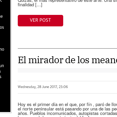
s,
finalidad […]
ue
VER POST
os
 no
El mirador de los mean
un
s
s
Wednesday, 28 June 2017, 23:06
Hoy es el primer día en el que, por fín , paró de ll
el norte peninsular está pasando por una de las peo
años. Pueblos incomunicados, autopistas cortadas