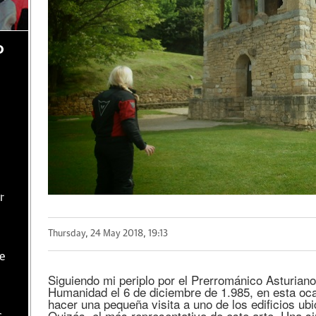
o
r
Thursday, 24 May 2018, 19:13
te
Siguiendo mi periplo por el Prerrománico Asturiano
Humanidad el 6 de diciembre de 1.985, en esta o
hacer una pequeña visita a uno de los edificios ub
Quizás, el más representativo de este arte. Una si