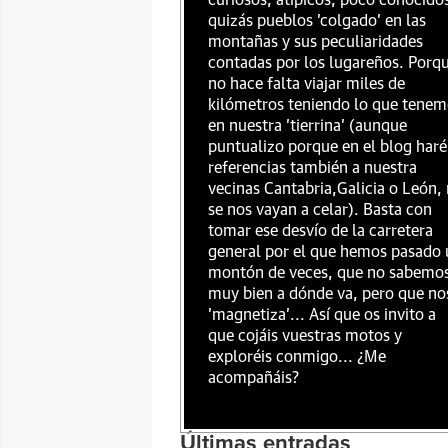
curiosos, atípicos, poco conocido
quizás pueblos 'colgado' en las
montañas y sus peculiaridades
contadas por los lugareños. Porq
no hace falta viajar miles de
kilómetros teniendo lo que tenem
en nuestra 'tierrina' (aunque
puntualizo porque en el blog haré
referencias también a nuestra
vecinas Cantabria,Galicia o León,
se nos vayan a celar). Basta con
tomar ese desvío de la carretera
general por el que hemos pasado 
montón de veces, que no sabemo
muy bien a dónde va, pero que no
'magnetiza'... Así que os invito a
que cojáis vuestras motos y
exploréis conmigo... ¿Me
acompañáis?
Últimas entradas