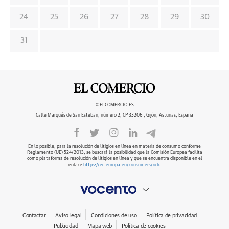
24
25
26
27
28
29
30
31
©ELCOMERCIO.ES
Calle Marqués de San Esteban, número 2, CP 33206 , Gijón, Asturias, España
En lo posible, para la resolución de litigios en línea en materia de consumo conforme
Reglamento (UE) 524/2013, se buscará la posibilidad que la Comisión Europea facilita
como plataforma de resolución de litigios en línea y que se encuentra disponible en el
enlace
https://ec.europa.eu/consumers/odr
.
Contactar
Aviso legal
Condiciones de uso
Política de privacidad
Publicidad
Mapa web
Política de cookies