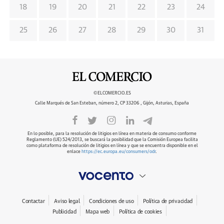
18
19
20
21
22
23
24
25
26
27
28
29
30
31
©ELCOMERCIO.ES
Calle Marqués de San Esteban, número 2, CP 33206 , Gijón, Asturias, España
En lo posible, para la resolución de litigios en línea en materia de consumo conforme
Reglamento (UE) 524/2013, se buscará la posibilidad que la Comisión Europea facilita
como plataforma de resolución de litigios en línea y que se encuentra disponible en el
enlace
https://ec.europa.eu/consumers/odr
.
Contactar
Aviso legal
Condiciones de uso
Política de privacidad
Publicidad
Mapa web
Política de cookies