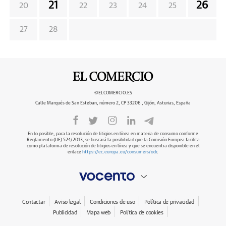
21
26
20
22
23
24
25
27
28
©ELCOMERCIO.ES
Calle Marqués de San Esteban, número 2, CP 33206 , Gijón, Asturias, España
En lo posible, para la resolución de litigios en línea en materia de consumo conforme
Reglamento (UE) 524/2013, se buscará la posibilidad que la Comisión Europea facilita
como plataforma de resolución de litigios en línea y que se encuentra disponible en el
enlace
https://ec.europa.eu/consumers/odr
.
Contactar
Aviso legal
Condiciones de uso
Política de privacidad
Publicidad
Mapa web
Política de cookies