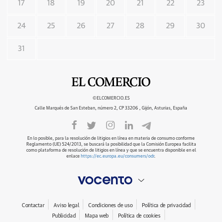
17
18
19
20
21
22
23
24
25
26
27
28
29
30
31
©ELCOMERCIO.ES
Calle Marqués de San Esteban, número 2, CP 33206 , Gijón, Asturias, España
En lo posible, para la resolución de litigios en línea en materia de consumo conforme
Reglamento (UE) 524/2013, se buscará la posibilidad que la Comisión Europea facilita
como plataforma de resolución de litigios en línea y que se encuentra disponible en el
enlace
https://ec.europa.eu/consumers/odr
.
Contactar
Aviso legal
Condiciones de uso
Política de privacidad
Publicidad
Mapa web
Política de cookies