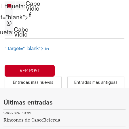
Cabo
Etiqueta:
Vidio
et="blank">
Cabo
queta:
Vidio
" target="_blank">
VER POST
Entradas más nuevas
Entradas más antiguas
Últimas entradas
1-06-2024 | 18:09
Rincones de Caso:Belerda