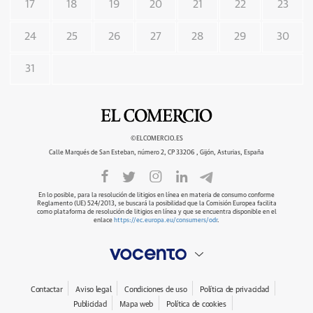
17
18
19
20
21
22
23
24
25
26
27
28
29
30
31
©ELCOMERCIO.ES
Calle Marqués de San Esteban, número 2, CP 33206 , Gijón, Asturias, España
En lo posible, para la resolución de litigios en línea en materia de consumo conforme
Reglamento (UE) 524/2013, se buscará la posibilidad que la Comisión Europea facilita
como plataforma de resolución de litigios en línea y que se encuentra disponible en el
enlace
https://ec.europa.eu/consumers/odr
.
Contactar
Aviso legal
Condiciones de uso
Política de privacidad
Publicidad
Mapa web
Política de cookies