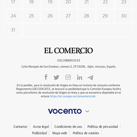
17
18
19
20
21
22
23
24
25
26
27
28
29
30
31
©ELCOMERCIO.ES
Calle Marqués de San Esteban, número 2, CP 33206 , Gijón, Asturias, España
En lo posible, para la resolución de litigios en línea en materia de consumo conforme
Reglamento (UE) 524/2013, se buscará la posibilidad que la Comisión Europea facilita
como plataforma de resolución de litigios en línea y que se encuentra disponible en el
enlace
https://ec.europa.eu/consumers/odr
.
Contactar
Aviso legal
Condiciones de uso
Política de privacidad
Publicidad
Mapa web
Política de cookies