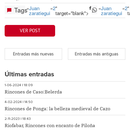
»
Juan
»
2
"
»
Juan
»
2
"
Tags
zaratiegui
target="blank">
zaratiegui
t
VER POST
Entradas más nuevas
Entradas más antiguas
Últimas entradas
1-06-2024 | 18:09
Rincones de Caso:Belerda
4-02-2024 | 14:50
Rincones de Ponga: la belleza medieval de Cazo
2-11-2023 | 18:43
Riofabar, Rincones con encanto de Piloña