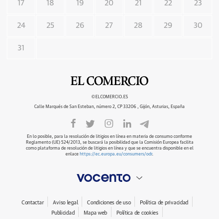
17
18
19
20
21
22
23
24
25
26
27
28
29
30
31
©ELCOMERCIO.ES
Calle Marqués de San Esteban, número 2, CP 33206 , Gijón, Asturias, España
En lo posible, para la resolución de litigios en línea en materia de consumo conforme
Reglamento (UE) 524/2013, se buscará la posibilidad que la Comisión Europea facilita
como plataforma de resolución de litigios en línea y que se encuentra disponible en el
enlace
https://ec.europa.eu/consumers/odr
.
Contactar
Aviso legal
Condiciones de uso
Política de privacidad
Publicidad
Mapa web
Política de cookies