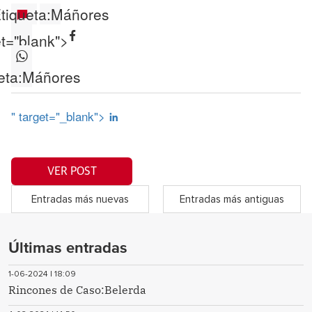
tiqueta:
Máñores
et="blank">
eta:
Máñores
" target="_blank">
VER POST
Entradas más nuevas
Entradas más antiguas
Últimas entradas
1-06-2024 | 18:09
Rincones de Caso:Belerda