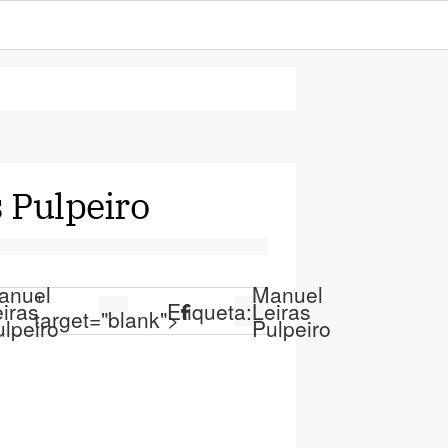
 Pulpeiro
anuel
Manuel
"
iras
Etiqueta:
Leiras
target="blank">
lpeiro
Pulpeiro