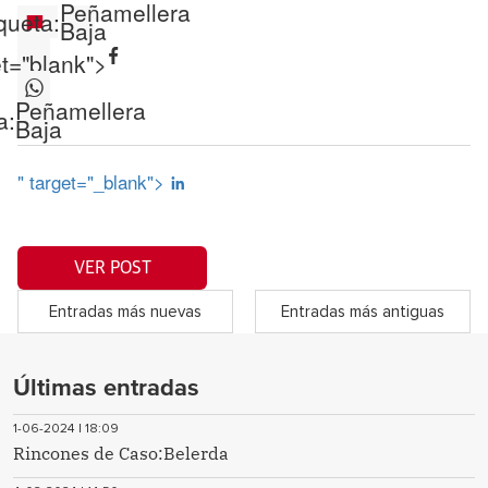
Peñamellera
queta:
Baja
et="blank">
Peñamellera
a:
Baja
" target="_blank">
VER POST
Entradas más nuevas
Entradas más antiguas
Últimas entradas
1-06-2024 | 18:09
Rincones de Caso:Belerda