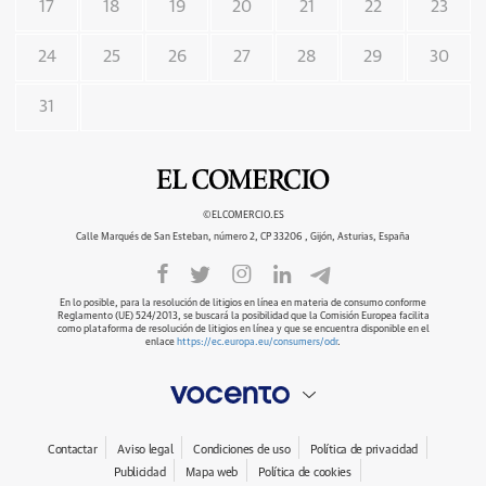
17
18
19
20
21
22
23
24
25
26
27
28
29
30
31
©ELCOMERCIO.ES
Calle Marqués de San Esteban, número 2, CP 33206 , Gijón, Asturias, España
En lo posible, para la resolución de litigios en línea en materia de consumo conforme
Reglamento (UE) 524/2013, se buscará la posibilidad que la Comisión Europea facilita
como plataforma de resolución de litigios en línea y que se encuentra disponible en el
enlace
https://ec.europa.eu/consumers/odr
.
Contactar
Aviso legal
Condiciones de uso
Política de privacidad
Publicidad
Mapa web
Política de cookies