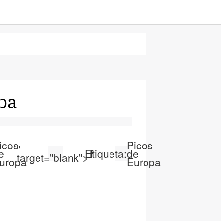
pa
icos
Picos
"
e
Etiqueta:
de
target="blank">
uropa
Europa