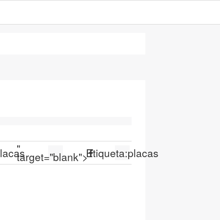
"
lacas
Etiqueta:
placas
target="blank">