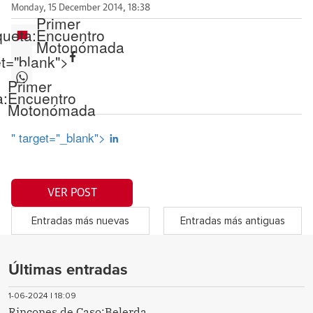
Monday, 15 December 2014, 18:38
Primer
queta:
Encuentro
Motonómada
et="blank">
Primer
a:
Encuentro
Motonómada
" target="_blank">
VER POST
Entradas más nuevas
Entradas más antiguas
Últimas entradas
1-06-2024 | 18:09
Rincones de Caso:Belerda