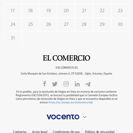
17
18
19
20
21
22
23
24
25
26
27
28
29
30
31
©ELCOMERCIO.ES
Calle Marqués de San Esteban, número 2, CP 33206 , Gijón, Asturias, España
En lo posible, para la resolución de litigios en línea en materia de consumo conforme
Reglamento (UE) 524/2013, se buscará la posibilidad que la Comisión Europea facilita
como plataforma de resolución de litigios en línea y que se encuentra disponible en el
enlace
https://ec.europa.eu/consumers/odr
.
Contactar
Aviso legal
Condiciones de uso
Política de privacidad