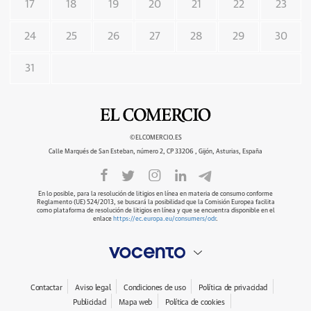
17
18
19
20
21
22
23
24
25
26
27
28
29
30
31
©ELCOMERCIO.ES
Calle Marqués de San Esteban, número 2, CP 33206 , Gijón, Asturias, España
En lo posible, para la resolución de litigios en línea en materia de consumo conforme
Reglamento (UE) 524/2013, se buscará la posibilidad que la Comisión Europea facilita
como plataforma de resolución de litigios en línea y que se encuentra disponible en el
enlace
https://ec.europa.eu/consumers/odr
.
Contactar
Aviso legal
Condiciones de uso
Política de privacidad
Publicidad
Mapa web
Política de cookies