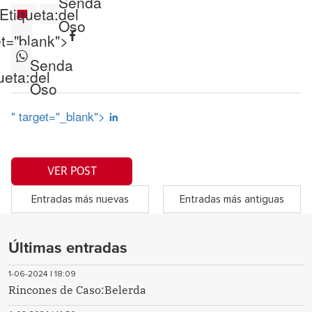
Senda
Etiqueta:
del
Oso
et="blank">
Senda
ueta:
del
Oso
" target="_blank">
VER POST
Entradas más nuevas
Entradas más antiguas
Últimas entradas
1-06-2024 | 18:09
Rincones de Caso:Belerda