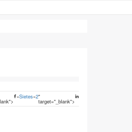
»
Sietes
»
2
"
lank">
target="_blank">