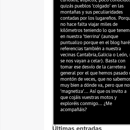
curiosos, atípicos, poco conocido
quizás pueblos 'colgado' en las
montañas y sus peculiaridades
contadas por los lugareños. Porq
no hace falta viajar miles de
kilómetros teniendo lo que tenem
en nuestra 'tierrina' (aunque
puntualizo porque en el blog haré
referencias también a nuestra
vecinas Cantabria,Galicia o León,
se nos vayan a celar). Basta con
tomar ese desvío de la carretera
general por el que hemos pasado 
montón de veces, que no sabemo
muy bien a dónde va, pero que no
'magnetiza'... Así que os invito a
que cojáis vuestras motos y
exploréis conmigo... ¿Me
acompañáis?
Últimas entradas