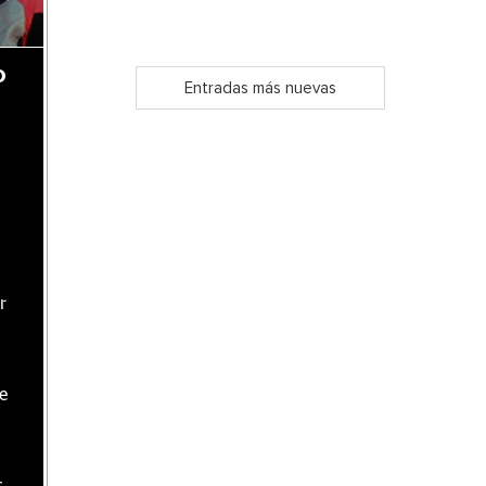
o
Entradas más nuevas
r
te