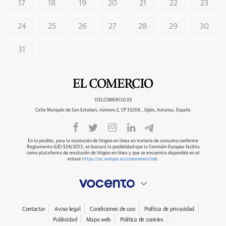
17
18
19
20
21
22
23
24
25
26
27
28
29
30
31
©ELCOMERCIO.ES
Calle Marqués de San Esteban, número 2, CP 33206 , Gijón, Asturias, España
En lo posible, para la resolución de litigios en línea en materia de consumo conforme
Reglamento (UE) 524/2013, se buscará la posibilidad que la Comisión Europea facilita
como plataforma de resolución de litigios en línea y que se encuentra disponible en el
enlace
https://ec.europa.eu/consumers/odr
.
Contactar
Aviso legal
Condiciones de uso
Política de privacidad
Publicidad
Mapa web
Política de cookies