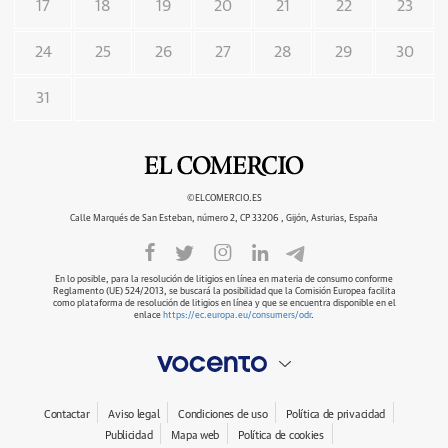
17
18
19
20
21
22
23
24
25
26
27
28
29
30
31
©ELCOMERCIO.ES
Calle Marqués de San Esteban, número 2, CP 33206 , Gijón, Asturias, España
En lo posible, para la resolución de litigios en línea en materia de consumo conforme
Reglamento (UE) 524/2013, se buscará la posibilidad que la Comisión Europea facilita
como plataforma de resolución de litigios en línea y que se encuentra disponible en el
enlace
https://ec.europa.eu/consumers/odr
.
Contactar
Aviso legal
Condiciones de uso
Política de privacidad
Publicidad
Mapa web
Política de cookies