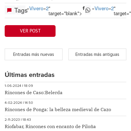
»
Vivero
»
2
"
»
Vivero
»
2
"
Tags
target="blank">
target=
VER POST
Entradas más nuevas
Entradas más antiguas
Últimas entradas
1-06-2024 | 18:09
Rincones de Caso:Belerda
4-02-2024 | 14:50
Rincones de Ponga: la belleza medieval de Cazo
2-11-2023 | 18:43
Riofabar, Rincones con encanto de Piloña